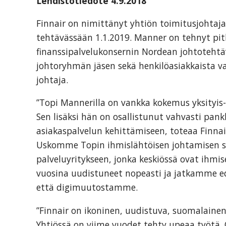
Lehdistötiedote 4.9.2018
organization
for
Finnair on nimittänyt yhtiön toimitusjohtaj
business
tehtävässään 1.1.2019. Manner on tehnyt p
travel
finanssipalvelukonsernin Nordean johtotehtä
buyers
johtoryhmän jäsen sekä henkilöasiakkaista v
and
johtaja.
suppliers,
with
”Topi Mannerilla on vankka kokemus yksityis- 
the
Sen lisäksi hän on osallistunut vahvasti pank
mission
asiakaspalvelun kehittämiseen, toteaa Finna
to
Uskomme Topin ihmislähtöisen johtamisen so
enhance
palveluyritykseen, jonka keskiössä ovat ihmis
the
vuosina uudistuneet nopeasti ja jatkamme 
understanding,
että digimuutostamme.
knowledge
”Finnair on ikoninen, uudistuva, suomalainen y
and
Yhtiössä on viime vuodet tehty upeaa työtä. 