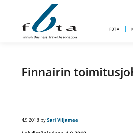
Skip
Skip
Skip
Skip
to
to
to
to
primary
main
primary
footer
navigation
content
sidebar
FBTA
Founded
FBTA
in
1984,
Finnairin toimitusj
the
Finnish
Business
Travel
Association
is
4.9.2018
by
Sari Viljamaa
an