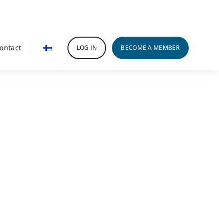
ontact
LOG IN
BECOME A MEMBER
rimary
idebar