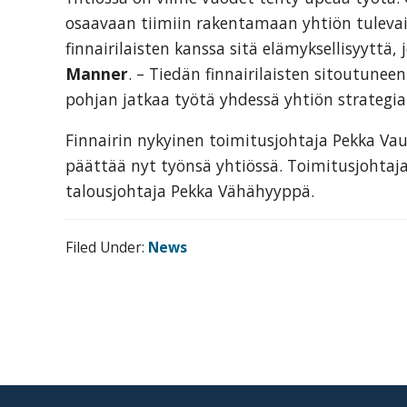
skills
osaavaan tiimiin rakentamaan yhtiön tuleva
required
finnairilaisten kanssa sitä elämyksellisyyttä,
in
Manner
. – Tiedän finnairilaisten sitoutunee
corporate
pohjan jatkaa työtä yhdessä yhtiön strategia
travel
and
Finnairin nykyinen toimitusjohtaja Pekka Vau
meetings
päättää nyt työnsä yhtiössä. Toimitusjohtajan
management
talousjohtaja Pekka Vähähyyppä.
as
well
Filed Under:
News
as
procurement.
Footer