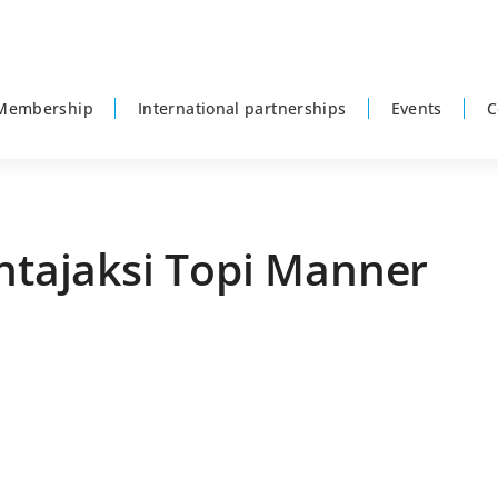
Membership
International partnerships
Events
C
ohtajaksi Topi Manner
P
s