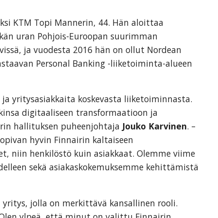
aksi KTM Topi Mannerin, 44. Hän aloittaa
itkän uran Pohjois-Euroopan suurimman
vissä, ja vuodesta 2016 hän on ollut Nordean
astaavan Personal Banking -liiketoiminta-alueen
ja yritysasiakkaita koskevasta liiketoiminnasta.
kinsa digitaaliseen transformaatioon ja
irin hallituksen puheenjohtaja
Jouko Karvinen
. –
pivan hyvin Finnairin kaltaiseen
et, niin henkilöstö kuin asiakkaat. Olemme viime
edelleen sekä asiakaskokemuksemme kehittämistä
ritys, jolla on merkittävä kansallinen rooli.
Olen ylpeä, että minut on valittu Finnairin