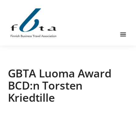
Skip
Skip
Skip
to
to
to
main
primary
footer
content
sidebar
Founded
FBTA
in
1984,
GBTA Luoma Award
the
Finnish
BCD:n Torsten
Business
Kriedtille
Travel
Association
is
an
organization
for