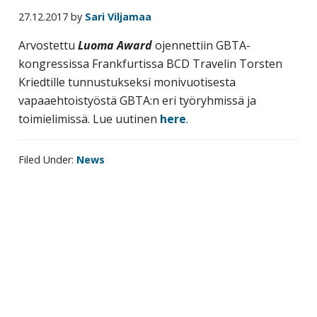
business
27.12.2017
by
Sari Viljamaa
travel
Arvostettu
Luoma Award
ojennettiin GBTA-
buyers
kongressissa Frankfurtissa BCD Travelin Torsten
and
Kriedtille tunnustukseksi monivuotisesta
suppliers,
vapaaehtoistyöstä GBTA:n eri työryhmissä ja
with
toimielimissä. Lue uutinen
here
.
the
mission
Filed Under:
News
to
enhance
the
understanding,
knowledge
Primary
and
sidebar
skills
required
in