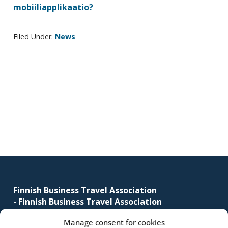
mobiiliapplikaatio?
Filed Under:
News
Primary
sidebar
Footer
Finnish Business Travel Association
-
Finnish Business Travel Association
Manage consent for cookies
Simonkatu 12 B 30