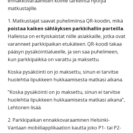
ennakkovaraamisen kolme tärkeintä hyötyä
corporate
matkustajille.
travel
and
1. Matkustajat saavat puhelimiinsa QR-koodin, mikä
meetings
poistaa kaiken sähläyksen parkkihallin porteilla
.
management
Halleissa on erityiskaistat niille asiakkaille, jotka ovat
as
varanneet parkkipaikan etukäteen. QR-koodi takaa
well
pääsyn pysäköintialueelle, ja sen saa puhelimeen,
as
kun parkkipaikka on varattu ja maksettu.
procurement.
Koska pysäköinti on jo maksettu, sinun ei tarvitse
huolehtia lipukkeen hukkaamisesta matkasi aikana.
”Koska pysäköinti on jo maksettu, sinun ei tarvitse
huolehtia lipukkeen hukkaamisesta matkasi aikana”,
Lehtonen lisää.
2. Parkkipaikan ennakkovaraaminen Helsinki-
Vantaan mobiiliapplikaation kautta joko P1- tai P2-