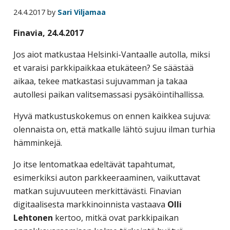
business
24.4.2017
by
Sari Viljamaa
travel
Finavia, 24.4.2017
buyers
and
Jos aiot matkustaa Helsinki-Vantaalle autolla, miksi
suppliers,
et varaisi parkkipaikkaa etukäteen? Se säästää
with
aikaa, tekee matkastasi sujuvamman ja takaa
the
autollesi paikan valitsemassasi pysäköintihallissa.
mission
Hyvä matkustuskokemus on ennen kaikkea sujuva:
to
olennaista on, että matkalle lähtö sujuu ilman turhia
enhance
hämminkejä.
the
understanding,
Jo itse lentomatkaa edeltävät tapahtumat,
knowledge
esimerkiksi auton parkkeeraaminen, vaikuttavat
and
matkan sujuvuuteen merkittävästi. Finavian
skills
digitaalisesta markkinoinnista vastaava
Olli
required
Lehtonen
kertoo, mitkä ovat parkkipaikan
in