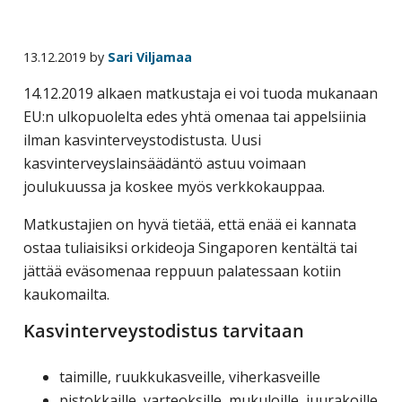
business
travel
13.12.2019
by
Sari Viljamaa
buyers
and
14.12.2019 alkaen matkustaja ei voi tuoda mukanaan
suppliers,
EU:n ulkopuolelta edes yhtä omenaa tai appelsiinia
with
ilman kasvinterveystodistusta. Uusi
the
kasvinterveyslainsäädäntö astuu voimaan
mission
joulukuussa ja koskee myös verkkokauppaa.
to
Matkustajien on hyvä tietää, että enää ei kannata
enhance
ostaa tuliaisiksi orkideoja Singaporen kentältä tai
the
jättää eväsomenaa reppuun palatessaan kotiin
understanding,
kaukomailta.
knowledge
and
Kasvinterveystodistus tarvitaan
skills
required
taimille, ruukkukasveille, viherkasveille
in
pistokkaille, varteoksille, mukuloille, juurakoille