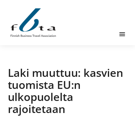
Skip
Skip
Skip
to
to
to
main
primary
footer
content
sidebar
Founded
FBTA
in
1984,
Laki muuttuu: kasvien
the
Finnish
tuomista EU:n
Business
ulkopuolelta
Travel
Association
rajoitetaan
is
an
organization
for