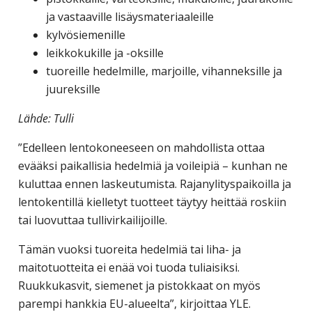
corporate
ja vastaaville lisäysmateriaaleille
travel
kylvösiemenille
and
leikkokukille ja -oksille
meetings
tuoreille hedelmille, marjoille, vihanneksille ja
management
juureksille
as
Lähde: Tulli
well
as
”Edelleen lentokoneeseen on mahdollista ottaa
procurement.
evääksi paikallisia hedelmiä ja voileipiä – kunhan ne
kuluttaa ennen laskeutumista. Rajanylityspaikoilla ja
lentokentillä kielletyt tuotteet täytyy heittää roskiin
tai luovuttaa tullivirkailijoille.
Tämän vuoksi tuoreita hedelmiä tai liha- ja
maitotuotteita ei enää voi tuoda tuliaisiksi.
Ruukkukasvit, siemenet ja pistokkaat on myös
parempi hankkia EU-alueelta”, kirjoittaa YLE.