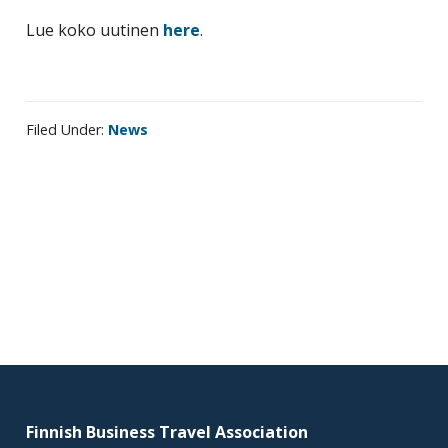
Lue koko uutinen
here
.
Filed Under:
News
Primary
sidebar
Footer
Finnish Business Travel Association