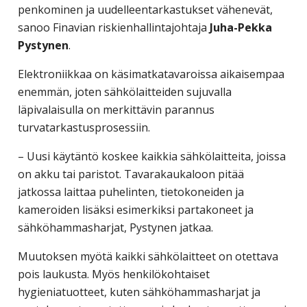
penkominen ja uudelleentarkastukset vähenevät,
corporate
sanoo Finavian riskienhallintajohtaja
Juha-Pekka
travel
Pystynen
.
and
meetings
Elektroniikkaa on käsimatkatavaroissa aikaisempaa
management
enemmän, joten sähkölaitteiden sujuvalla
as
läpivalaisulla on merkittävin parannus
well
turvatarkastusprosessiin.
as
procurement.
– Uusi käytäntö koskee kaikkia sähkölaitteita, joissa
on akku tai paristot. Tavarakaukaloon pitää
jatkossa laittaa puhelinten, tietokoneiden ja
kameroiden lisäksi esimerkiksi partakoneet ja
sähköhammasharjat, Pystynen jatkaa.
Muutoksen myötä kaikki sähkölaitteet on otettava
pois laukusta. Myös henkilökohtaiset
hygieniatuotteet, kuten sähköhammasharjat ja