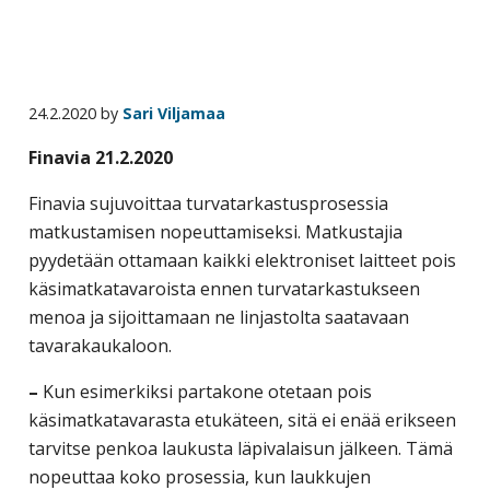
business
travel
buyers
and
24.2.2020
by
Sari Viljamaa
suppliers,
Finavia 21.2.2020
with
the
Finavia sujuvoittaa turvatarkastusprosessia
mission
matkustamisen nopeuttamiseksi. Matkustajia
to
pyydetään ottamaan kaikki elektroniset laitteet pois
enhance
käsimatkatavaroista ennen turvatarkastukseen
the
menoa ja sijoittamaan ne linjastolta saatavaan
understanding,
tavarakaukaloon.
knowledge
–
Kun esimerkiksi partakone otetaan pois
and
käsimatkatavarasta etukäteen, sitä ei enää erikseen
skills
tarvitse penkoa laukusta läpivalaisun jälkeen. Tämä
required
nopeuttaa koko prosessia, kun laukkujen
in