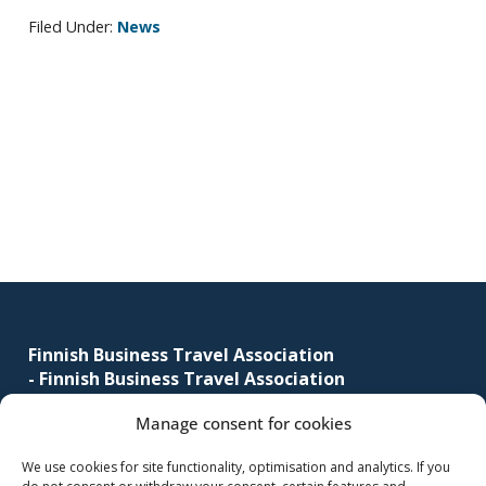
Filed Under:
News
Primary
sidebar
Footer
Finnish Business Travel Association
-
Finnish Business Travel Association
Manage consent for cookies
Simonkatu 12 B 30
FI-00100 Helsinki, Finland
We use cookies for site functionality, optimisation and analytics. If you