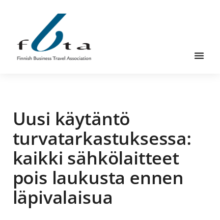
Skip
Skip
Skip
to
to
to
main
primary
footer
content
sidebar
Founded
FBTA
in
1984,
Uusi käytäntö
the
Finnish
turvatarkastuksessa:
Business
kaikki sähkölaitteet
Travel
Association
pois laukusta ennen
is
läpivalaisua
an
organization
for