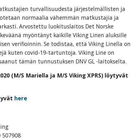
atkustajien turvallisuudesta järjestelmällisten ja
lle otetaan normaalia vähemmän matkustajia ja
arkasti. Arvostettu luokituslaitos Det Norske
keväänä myöntänyt kaikille Viking Linen aluksille
n verifioinnin. Se todistaa, että Viking Linella on
skejä kuten covid-19-tartuntoja. Viking Line on
aanut tämän tunnustuksen DNV GL -laitokselta.
.2020 (M/S Mariella ja M/S Viking XPRS) löytyvät
ytyvät
here
ting
0 507908