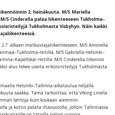
liikennöinnin 2. heinäkuuta. M/S Mariella
lä. M/S Cinderella palaa liikenteeseen Tukholma‒
koisristeilyjä Tukholmasta Visbyhyn. Näin kaikki
ajaliikenteessä.
t 2.7. alkaen matkustajaliikenteeseen. M/S Amorella
anmaa‒Tukholma-reitillä, M/S Gabriella Helsinki‒
ina‒Kapellskär-reitillä. M/S Cinderella liikennöi
ksi alus tekee useita erikoisristeilyjä Tukholmasta
maalia Helsinki‒Tallinna-aikataulua neljällä
lokuuta saakka. Tämä tarkoittaa, että Viking Linella
nemmän lähtöjä kuin koskaan aiemmin.
la ja kotiin palata iltavuorolla, jolloin Tallinnassa
tkustajille on tarjolla paljon vuoroja.