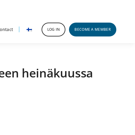
ontact
LOG IN
BECOME A MEMBER
eseen heinäkuussa
rimary
idebar