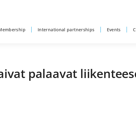
Membership
International partnerships
Events
C
laivat palaavat liikente
P
s