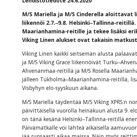
Lehdistötiedote 24.6.2020
organization
for
M/S Mariella ja M/S Cinderella aloittavat 
business
liikennöi 2.7.‒9.8. Helsinki‒Tallinna-reitil
travel
Maarianhamina-reitille ja tekee lisäksi eri
buyers
Viking Linen alukset ovat takaisin matkust
and
suppliers,
Viking Linen kaikki seitsemän alusta palaava
with
ja M/S Viking Grace liikennöivät Turku‒Ahven
the
Ahvenanmaa-reitillä ja M/S Rosella Maarianham
mission
jälleen Tukholma‒Maarianhamina-reitillä, lisä
to
Visbyhyn elo-syyskuun aikana.
enhance
M/S Mariella täydentää M/S Viking XPRS:n nor
the
päivittäisellä vuorolla heinäkuun alusta 9. e
understanding,
on tänä kesänä Helsinki‒Tallinna-reitillä e
knowledge
Päivämatkalle voi lähteä aikaisella aamuvuorol
and
jää runsaasti aikaa maissa. Näin myös reittima