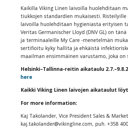
Kaikilla Viking Linen laivoilla huolehditaan m
tiukkojen standardien mukaisesti. Risteilyi
laivoilla huolehditaan hygieniasta erityisen t
Veritas Germanischer Lloyd (DNV GL) on tänä 
ja terminaaleille My Care -menetelmän mukaise
sertifioitu kyky hallita ja ehkäistä infektiori
maailman ensimmäinen varustamo, joka on s
Helsinki–Tallinna-reitin aikataulu 2.7.–9.8
here
Kaikki Viking Linen laivojen aikataulut lö
For more information:
Kaj Takolander, Vice President Sales & Marke
kaj.takolander@vikingline.com, puh. +358 40