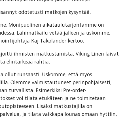
isännyt odotetusti matkojen kysyntää.
mme. Monipuolinen aikataulutarjontamme on
dessa. Lähimatkailu vetää jälleen ja uskomme,
inointijohtaja Kaj Takolander kertoo.
ajoitti ihmisten matkustamista, Viking Linen laivat
a elintärkeää rahtia.
na ollut runsaasti. Uskomme, että myös
dilla. Olemme valmistautuneet perinpohjaisesti,
man turvallista. Esimerkiksi Pre-order-
tokset voi tilata etukäteen ja ne toimitetaan
noutopisteeseen. Lisäksi matkustajilla on
alvelua, ja tilata vaikkapa lounas omaan hyttiin,