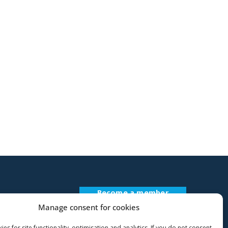
Become a member
Register Description
Manage consent for cookies
es for site functionality, optimisation and analytics. If you do not consent