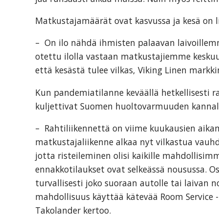
skills
required
Matkustajamäärät ovat kasvussa ja kesä on l
in
corporate
– On ilo nähdä ihmisten palaavan laivoille
travel
otettu ilolla vastaan matkustajiemme keskuu
and
että kesästä tulee vilkas, Viking Linen markk
meetings
Kun pandemiatilanne keväällä hetkellisesti r
management
kuljettivat Suomen huoltovarmuuden kannalt
as
well
– Rahtiliikennettä on viime kuukausien aika
as
matkustajaliikenne alkaa nyt vilkastua vauh
procurement.
jotta risteileminen olisi kaikille mahdollisim
ennakkotilaukset ovat selkeässä nousussa. Os
turvallisesti joko suoraan autolle tai laivan 
mahdollisuus käyttää kätevää Room Service -p
Takolander kertoo.