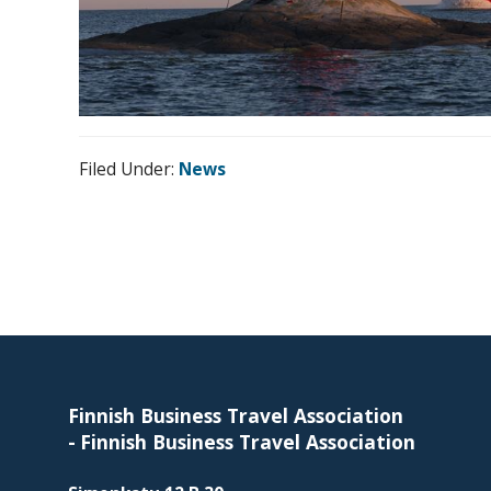
Filed Under:
News
Footer
Finnish Business Travel Association
-
Finnish Business Travel Association