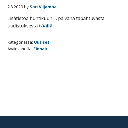
yritysten
2.3.2020
by
Sari Viljamaa
järjestö,
Lisätietoa huhtikuun 1. päivänä tapahtuvasta
jonka
uudistuksesta
täällä
.
tehtävä
on
Kategoriassa:
Uutiset
edistää
Avainsanoilla:
Finnair
hyvää
ja
kustannus­
tehokasta
matka-
Ensisijainen
ja
sivupalkki
kokoushallintoa.
Footer