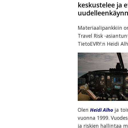
keskustelee ja 
tarjoavien
uudelleenkäynni
yritysten
järjestö,
Materiaalipankkiin o
jonka
Travel Risk -asiantu
tehtävä
TietoEVRY:n Heidi Alh
on
edistää
hyvää
ja
kustannus­
tehokasta
matka-
ja
kokoushallintoa.
Olen
Heidi Alho
ja toi
vuonna 1999. Vuodest
ja riskien hallintaa