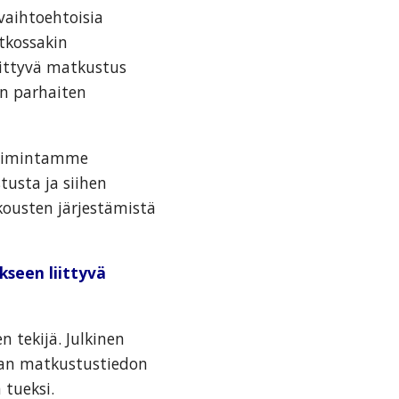
aihtoehtoisia
tkossakin
iittyvä matkustus
in parhaiten
toimintamme
tusta ja siihen
okousten järjestämistä
kseen liittyvä
 tekijä. Julkinen
avan matkustustiedon
 tueksi.