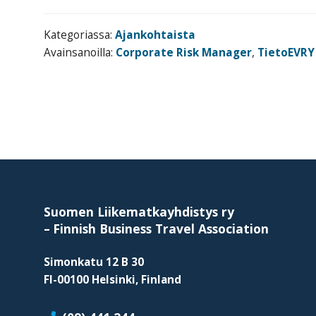
Kategoriassa:
Ajankohtaista
Avainsanoilla:
Corporate Risk Manager
,
TietoEVRY
Footer
Suomen Liikematkayhdistys ry
–
Finnish Business Travel Association
Simonkatu 12 B 30
FI-00100 Helsinki, Finland