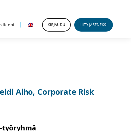
stiedot
KIRJAUDU
LIITY JÄSENEKSI
idi Alho, Corporate Risk
 -työryhmä