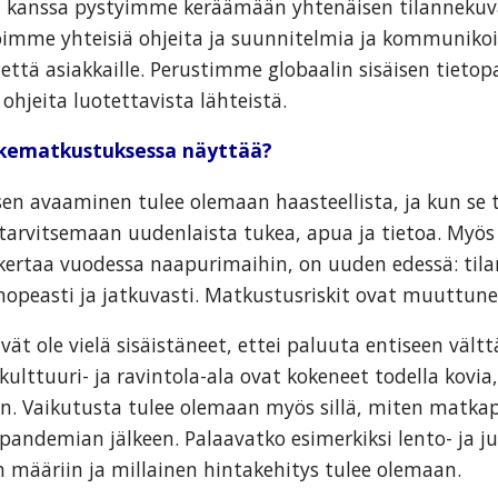
en kanssa pystyimme keräämään yhtenäisen tilanneku
oimme yhteisiä ohjeita ja suunnitelmia ja kommuniko
että asiakkaille. Perustimme globaalin sisäisen tietop
ohjeita luotettavista lähteistä.
iikematkustuksessa näyttää?
en avaaminen tulee olemaan haasteellista, ja kun se
tarvitsemaan uudenlaista tukea, apua ja tietoa. Myös 
ertaa vuodessa naapurimaihin, on uuden edessä: tilan
opeasti ja jatkuvasti. Matkustusriskit ovat muuttuneet
vät ole vielä sisäistäneet, ettei paluuta entiseen vält
 kulttuuri- ja ravintola-ala ovat kokeneet todella kovia
n. Vaikutusta tulee olemaan myös sillä, miten matkap
 pandemian jälkeen. Palaavatko esimerkiksi lento- ja 
 määriin ja millainen hintakehitys tulee olemaan.