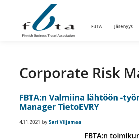
Hyppää
Hyppää
Hyppää
ensisijaiseen
pääsisältöön
alatunnisteeseen
valikkoon
FBTA
Jäsenyys
Suomen
Suomen
Liikematkayhdistys
Liikematkayhdistys
ry
Corporate Risk 
ry
FBTA
FBTA
on
liikematka­
FBTA:n Valmiina lähtöön -työ
palveluja
Manager TietoEVRY
ostavien
ja
4.11.2021
by
Sari Viljamaa
niitä
FBTA:n toimikun
elinkeinokseen