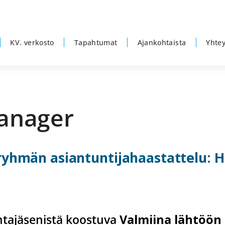
KV. verkosto
Tapahtumat
Ajankohtaista
Yhtey
Manager
ryhmän asiantuntijahaastattelu: He
tajäsenistä koostuva
Valmiina lähtöön