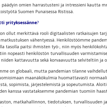
in päädyin omien harrastusteni ja intressieni kautta m
oistyötä Suomen Punaisessa Ristissä.
ti yrityksessänne
?
on ollut merkittävä rooli digitaalisten ratkaisujen ta
ja matkustuksen vähentyessä. Henkilöstöömme pandem
sella tasolla paitsi ihmisten työ-, niin myös henkilökoh
tiin nopeasti henkilöstön turvallisuuden varmistamise
iiden kattavuutta sekä korvaavuutta selviteltiin ja oh
mme on globaali, mutta pandemian tilanne vaihdellut
uomioimaan maanäkökulmia huomattavasti normaali
istä, sopimista, järjestelemistä ja sopeutumista. Alo
öiden kanssa vastataksemme pandemian tuomiin haaste
aston, matkahallinnon, tiedotuksen, turvallisuuden j