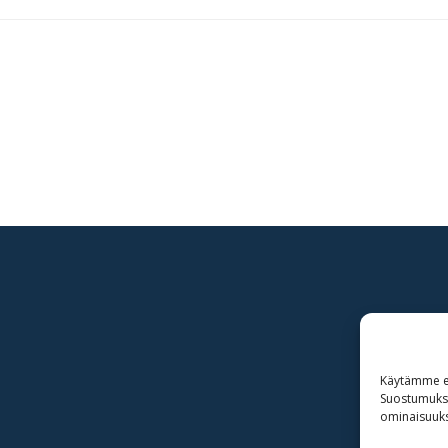
Käytämme ev
Suostumuksen
ominaisuuksi