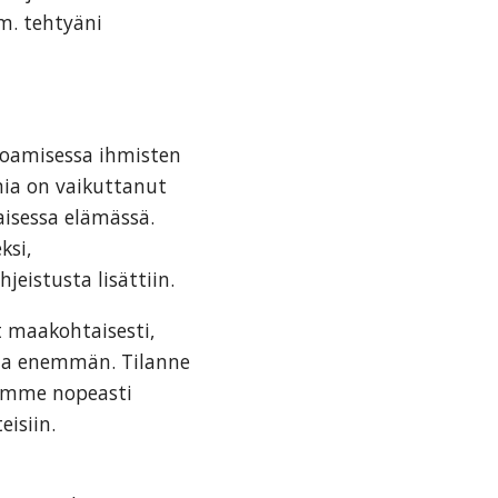
m. tehtyäni
rjoamisessa ihmisten
ia on vaikuttanut
taisessa elämässä.
ksi,
jeistusta lisättiin.
 maakohtaisesti,
a enemmän. Tilanne
itimme nopeasti
isiin.
a