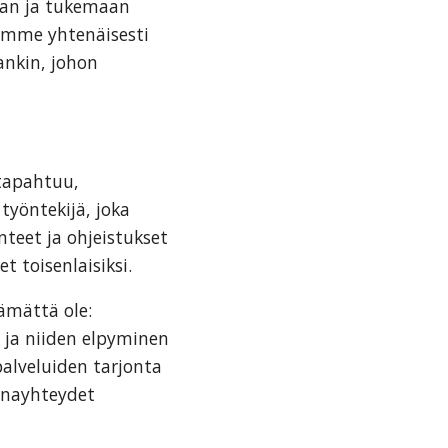
van ja tukemaan
imme yhtenäisesti
ankin, johon
 tapahtuu,
työntekijä, joka
teet ja ohjeistukset
 toisenlaisiksi.
tämättä ole:
, ja niiden elpyminen
alveluiden tarjonta
junayhteydet