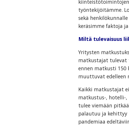
kiinteistötoimintoj
työntekijöitämme. L
sekä henkilökunnalle 
keräsimme faktoja ja 
Miltä tulevaisuus l
Yritysten matkustuks
matkustajat tulevat 
ennen matkusti 150 k
muuttuvat edelleen n
Kaikki matkustajat ei
matkustus-, hotelli-,
tulee viemään pitkää
palautuu ja kehittyy
pandemiaa edeltäviin