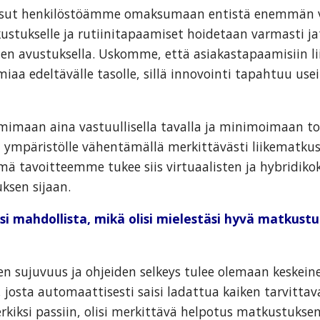
ssut henkilöstöämme omaksumaan entistä enemmän v
stukselle ja rutiinitapaamiset hoidetaan varmasti ja
ujen avustuksella. Uskomme, että asiakastapaamisiin l
iaa edeltävälle tasolle, sillä innovointi tapahtuu use
mimaan aina vastuullisella tavalla ja minimoimaan 
t ympäristölle vähentämällä merkittävästi liikematkus
ämä tavoitteemme tukee siis virtuaalisten ja hybridik
ksen sijaan.
si mahdollista, mikä olisi mielestäsi hyvä matkustu
n sujuvuus ja ohjeiden selkeys tulee olemaan keskeinen
u, josta automaattisesti saisi ladattua kaiken tarvitt
kiksi passiin, olisi merkittävä helpotus matkustuksen