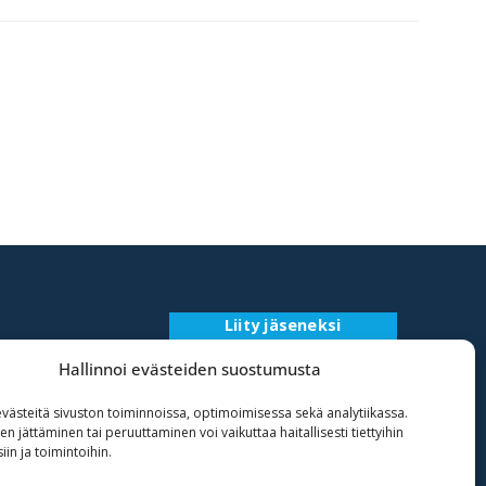
Liity jäseneksi
Rekisteriseloste
Hallinnoi evästeiden suostumusta
ästeitä sivuston toiminnoissa, optimoimisessa sekä analytiikassa.
 jättäminen tai peruuttaminen voi vaikuttaa haitallisesti tiettyihin
in ja toimintoihin.