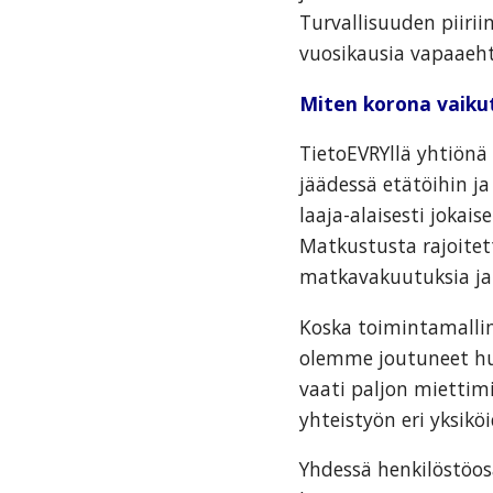
Turvallisuuden piiri
vuosikausia vapaaeht
Miten korona vaikut
TietoEVRYllä yhtiönä 
jäädessä etätöihin 
laaja-alaisesti jokai
Matkustusta rajoitet
matkavakuutuksia ja n
Koska toimintamalli
olemme joutuneet h
vaati paljon miettim
yhteistyön eri yksik
Yhdessä henkilöstöos