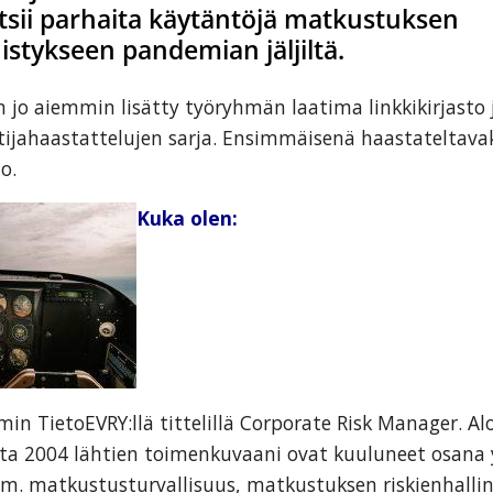
etsii parhaita käytäntöjä matkustuksen
stykseen pandemian jäljiltä.
n jo aiemmin lisätty työryhmän laatima linkkikirjasto 
ntijahaastattelujen sarja. Ensimmäisenä haastateltavak
o.
Kuka olen:
min TietoEVRY:llä tittelillä Corporate Risk Manager. Alo
a 2004 lähtien toimenkuvaani ovat kuuluneet osana y
 mm. matkustusturvallisuus, matkustuksen riskienhallin