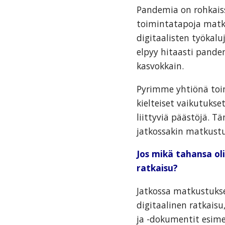
Pandemia on rohkai
toimintatapoja matku
digitaalisten työkal
elpyy hitaasti pandem
kasvokkain.
Pyrimme yhtiönä toi
kielteiset vaikutukse
liittyviä päästöjä. T
jatkossakin matkustu
Jos mikä tahansa oli
ratkaisu?
Jatkossa matkustukse
digitaalinen ratkais
ja -dokumentit esimer