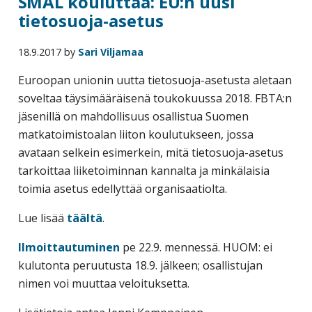
SMAL kouluttaa: EU:n uusi
tietosuoja-asetus
18.9.2017
by
Sari Viljamaa
Euroopan unionin uutta tietosuoja-asetusta aletaan
soveltaa täysimääräisenä toukokuussa 2018. FBTA:n
jäsenillä on mahdollisuus osallistua Suomen
matkatoimistoalan liiton koulutukseen, jossa
avataan selkein esimerkein, mitä tietosuoja-asetus
tarkoittaa liiketoiminnan kannalta ja minkälaisia
toimia asetus edellyttää organisaatiolta.
Lue lisää
täältä
.
Ilmoittautuminen
pe 22.9. mennessä. HUOM: ei
kulutonta peruutusta 18.9. jälkeen; osallistujan
nimen voi muuttaa veloituksetta.