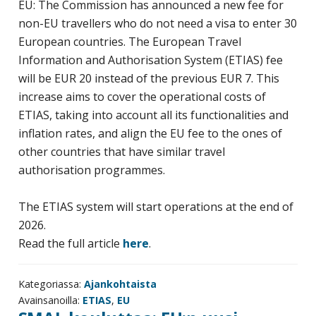
EU: The Commission has announced a new fee for
yritysten
non-EU travellers who do not need a visa to enter 30
järjestö,
European countries. The European Travel
jonka
Information and Authorisation System (ETIAS) fee
tehtävä
will be EUR 20 instead of the previous EUR 7. This
on
increase aims to cover the operational costs of
edistää
ETIAS, taking into account all its functionalities and
hyvää
inflation rates, and align the EU fee to the ones of
ja
other countries that have similar travel
kustannus­
authorisation programmes.
tehokasta
matka-
The ETIAS system will start operations at the end of
ja
2026.
kokoushallintoa.
Read the full article
here
.
Kategoriassa:
Ajankohtaista
Avainsanoilla:
ETIAS
,
EU