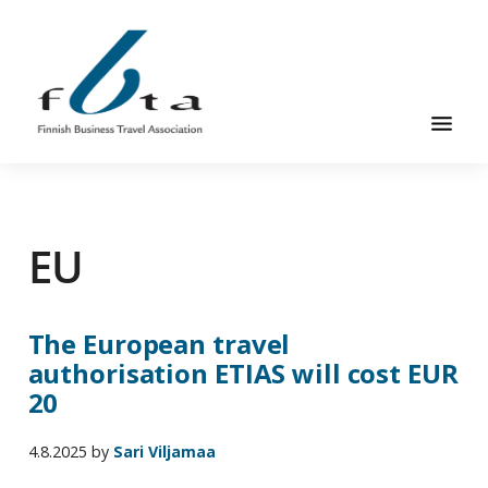
Hyppää
Hyppää
pääsisältöön
alatunnisteeseen
Suomen
Suomen
Liikematkayhdistys
Liikematkayhdistys
ry
EU
ry
FBTA
FBTA
on
liikematka­
The European travel
palveluja
authorisation ETIAS will cost EUR
ostavien
20
ja
niitä
4.8.2025
by
Sari Viljamaa
elinkeinokseen
tarjoavien