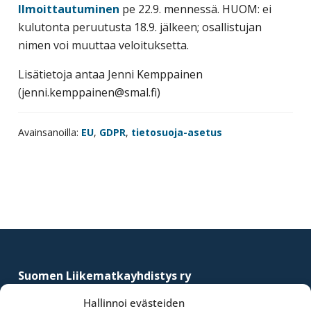
Ilmoittautuminen
pe 22.9. mennessä. HUOM: ei
kulutonta peruutusta 18.9. jälkeen; osallistujan
nimen voi muuttaa veloituksetta.
Lisätietoja antaa Jenni Kemppainen
(jenni.kemppainen@smal.fi)
Avainsanoilla:
EU
,
GDPR
,
tietosuoja-asetus
Footer
Suomen Liikematkayhdistys ry
–
Finnish Business Travel Association
Hallinnoi evästeiden