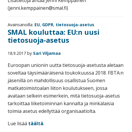
Lisätietoja antaa Jenni Kemppainen
(jenni.kemppainen@smal.fi)
Avainsanoilla:
EU
,
GDPR
,
tietosuoja-asetus
SMAL kouluttaa: EU:n uusi
tietosuoja-asetus
18.9.2017
by
Sari Viljamaa
Euroopan unionin uutta tietosuoja-asetusta aletaan
soveltaa täysimääräisenä toukokuussa 2018. FBTA:n
jäsenillä on mahdollisuus osallistua Suomen
matkatoimistoalan liiton koulutukseen, jossa
avataan selkein esimerkein, mitä tietosuoja-asetus
tarkoittaa liiketoiminnan kannalta ja minkälaisia
toimia asetus edellyttää organisaatiolta.
Lue lisää
täältä
.