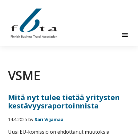
Hyppää
Hyppää
pääsisältöön
alatunnisteeseen
Suomen
Suomen
Liikematkayhdistys
Liikematkayhdistys
ry
VSME
ry
FBTA
FBTA
on
liikematka­
Mitä nyt tulee tietää yritysten
palveluja
kestävyysraportoinnista
ostavien
ja
14.4.2025
by
Sari Viljamaa
niitä
elinkeinokseen
Uusi EU-komissio on ehdottanut muutoksia
tarjoavien