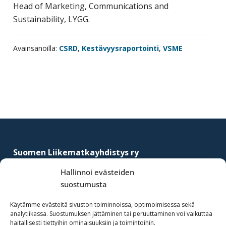
Head of Marketing, Communications and
Sustainability, LYGG.
Avainsanoilla:
CSRD
,
Kestävyysraportointi
,
VSME
Footer
Suomen Liikematkayhdistys ry
–
Finnish Business Travel Association
Hallinnoi evästeiden
suostumusta
Simonkatu 12 B 30
FI-00100 Helsinki, Finland
Käytämme evästeitä sivuston toiminnoissa, optimoimisessa sekä
analytiikassa. Suostumuksen jättäminen tai peruuttaminen voi vaikuttaa
(09) 441 244
haitallisesti tiettyihin ominaisuuksiin ja toimintoihin.