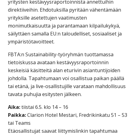
yritysten kestävyysraportoinnista annettuihin
yritysten
direktiiveihin. Ehdotuksilla pyritään vähentämään
järjestö,
yrityksille asetettujen vaatimusten
jonka
monimutkaisuutta ja parantamaan kilpailukykyä,
tehtävä
säilyttäen samalla EU:n taloudelliset, sosiaaliset ja
on
ympäristötavoitteet.
edistää
hyvää
FBTA:n Sustainability-työryhmän tuottamassa
ja
tietoiskussa avataan kestävyysraportoinnin
kustannus­
keskeisiä käsitteitä alan eturivin asiantuntijoiden
tehokasta
johdolla. Tapahtumaan voi osallistua paikan päällä
matka-
tai etänä, ja live-osallistujille varataan mahdollisuus
ja
tavata puhujia esitysten jälkeen.
kokoushallintoa.
Aika:
tiistai 6.5. klo 14 – 16
Paikka:
Clarion Hotel Mestari, Fredrikinkatu 51 – 53
tai Teams
Etäosallistujat saavat liittymislinkin tapahtumaa