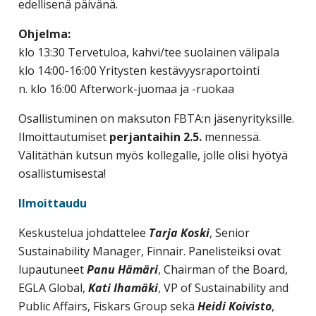
edellisenä päivänä.
Ohjelma:
klo 13:30 Tervetuloa, kahvi/tee suolainen välipala
klo 14:00-16:00 Yritysten kestävyysraportointi
n. klo 16:00 Afterwork-juomaa ja -ruokaa
Osallistuminen on maksuton FBTA:n jäsenyrityksille.
Ilmoittautumiset
perjantaihin 2.5.
mennessä.
Välitäthän kutsun myös kollegalle, jolle olisi hyötyä
osallistumisesta!
Ilmoittaudu
Keskustelua johdattelee
Tarja Koski
, Senior
Sustainability Manager, Finnair. Panelisteiksi ovat
lupautuneet
Panu Hämäri
, Chairman of the Board,
EGLA Global,
Kati Ihamäki
, VP of Sustainability and
Public Affairs, Fiskars Group sekä
Heidi Koivisto
,