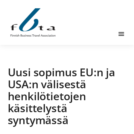
Skip
Skip
Skip
to
to
to
main
primary
footer
content
sidebar
Founded
FBTA
in
1984,
Uusi sopimus EU:n ja
the
Finnish
USA:n välisestä
Business
henkilötietojen
Travel
Association
käsittelystä
is
syntymässä
an
organization
for