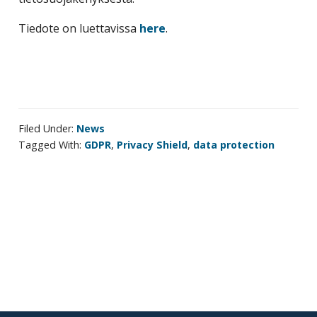
corporate
Tiedote on luettavissa
here
.
travel
and
meetings
management
as
well
Filed Under:
News
as
Tagged With:
GDPR
,
Privacy Shield
,
data protection
procurement.
Primary
sidebar