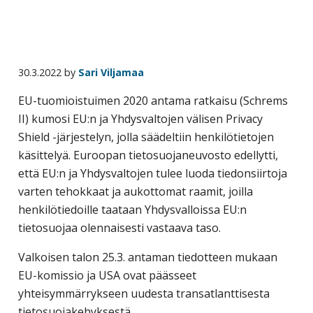
business
travel
buyers
and
30.3.2022
by
Sari Viljamaa
suppliers,
EU-tuomioistuimen 2020 antama ratkaisu (Schrems
with
II) kumosi EU:n ja Yhdysvaltojen välisen Privacy
the
Shield -järjestelyn, jolla säädeltiin henkilötietojen
mission
käsittelyä. Euroopan tietosuojaneuvosto edellytti,
to
että EU:n ja Yhdysvaltojen tulee luoda tiedonsiirtoja
enhance
varten tehokkaat ja aukottomat raamit, joilla
the
henkilötiedoille taataan Yhdysvalloissa EU:n
understanding,
tietosuojaa olennaisesti vastaava taso.
knowledge
and
Valkoisen talon 25.3. antaman tiedotteen mukaan
skills
EU-komissio ja USA ovat päässeet
required
yhteisymmärrykseen uudesta transatlanttisesta
in
tietosuojakehyksestä.